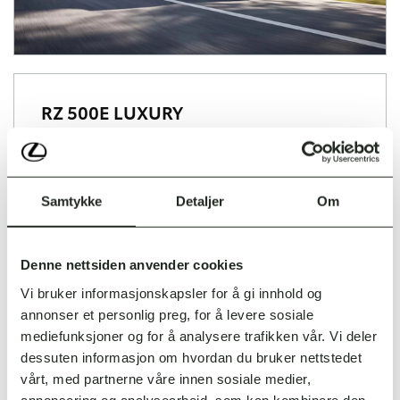
RZ 500E LUXURY
4,95%*
Kampanjerente:
Samtykke
Detaljer
Om
PRIVATLEIE 36 MND/45000 KM
Denne nettsiden anvender cookies
Startleie
Pris pr. mnd.*
Vi bruker informasjonskapsler for å gi innhold og
annonser et personlig preg, for å levere sosiale
60 000,-
8 560,-
mediefunksjoner og for å analysere trafikken vår. Vi deler
dessuten informasjon om hvordan du bruker nettstedet
90 000,-
7 665,-
vårt, med partnerne våre innen sosiale medier,
annonsering og analysearbeid, som kan kombinere den