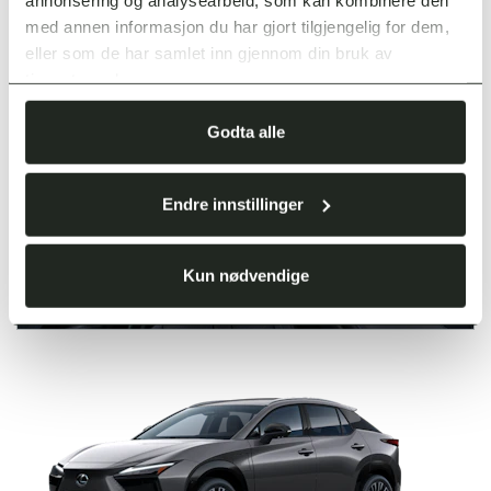
120 000,-
6 770,-
med annen informasjon du har gjort tilgjengelig for dem,
eller som de har samlet inn gjennom din bruk av
tjenestene deres.
Godta alle
Endre innstillinger
Kun nødvendige