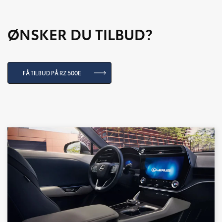
ØNSKER DU TILBUD?
FÅ TILBUD PÅ RZ 500E