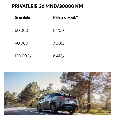
PRIVATLEIE 36 MND/30000 KM
Startleie
Pris pr. mnd.*
60 000,-
8 200,-
90 000,-
7 305,-
120 000,-
6 410,-