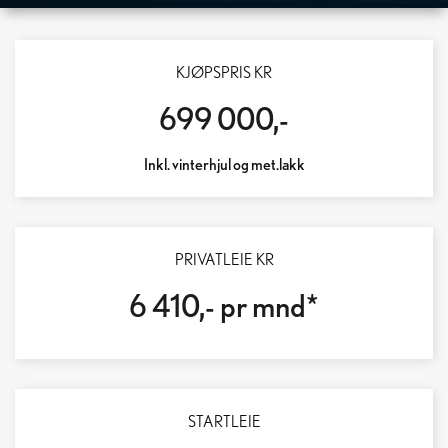
LEXUS RZ 500E
KJØPSPRIS KR
LENGRE REKKEVIDDE – RASKERE LADING – DOBLET HENGERVEKT
699 000,-
Inkl. vinterhjul og met.lakk
PRIVATLEIE KR
6 410,- pr mnd*
STARTLEIE