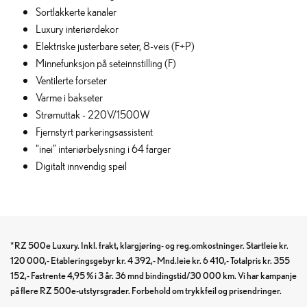
Sortlakkerte kanaler
Luxury interiørdekor
Elektriske justerbare seter, 8-veis (F+P)
Minnefunksjon på seteinnstilling (F)
Ventilerte forseter
Varme i bakseter
Strømuttak - 220V/1500W
Fjernstyrt parkeringsassistent
“inei” interiørbelysning i 64 farger
Digitalt innvendig speil
*RZ 500e Luxury. Inkl. frakt, klargjøring- og reg.omkostninger. Startleie kr.
120 000,- Etableringsgebyr kr. 4 392,- Mnd.leie kr. 6 410,- Totalpris kr. 355
152,- Fastrente 4,95 % i 3 år. 36 mnd bindingstid/30 000 km. Vi har kampanje
på flere RZ 500e-utstyrsgrader. Forbehold om trykkfeil og prisendringer.